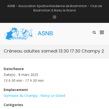
Aller
au
ASNB - Association Sportive Noiséenne de Badminton - Club de
contenu
Badminton à Noisy le Grand
Instagram
Men
Afficher
ASNB
le
Association Sportive Noiséenne de
prin
formulaire
Badminton – Club de Badminton à
pou
de
Noisy le Grand (93)
mobi
recherche
Créneau adultes samedi 13:30 17:30 Champy 2
Date/heure
Date(s) - 8 mars 2025
13 h 30 min - 17 h 30 min
Emplacement
Gymnase du Champy - Noisy-Le-Grand
Catégories