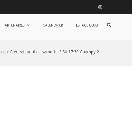
Instagram
Afficher
PARTENAIRES
CALENDRIER
ESPACE CLUB
le
formulaire
de
recherche
nts
Créneau adultes samedi 13:30 17:30 Champy 2