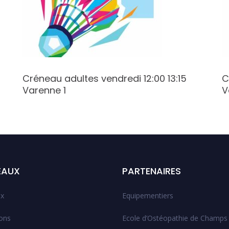
Créneau adultes vendredi 12:00 13:15
C
Varenne 1
V
EAUX
PARTENAIRES
x
Equipementiers
ions
Ecole d’Ostéopathie de Champs