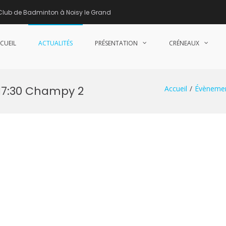
Club de Badminton à Noisy le Grand
CUEIL
ACTUALITÉS
PRÉSENTATION
CRÉNEAUX
nne de Badminton – Club de Badminton à Noisy le Grand (93)
17:30 Champy 2
Accueil
Évèneme