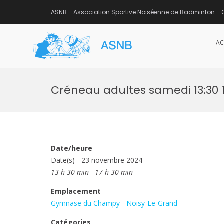
ASNB - Association Sportive Noiséenne de Badminton - 
AC
ASNB
Association Sportive Noisée
Aller
au
Créneau adultes samedi 13:30 
contenu
Date/heure
Date(s) - 23 novembre 2024
13 h 30 min - 17 h 30 min
Emplacement
Gymnase du Champy - Noisy-Le-Grand
Catégories