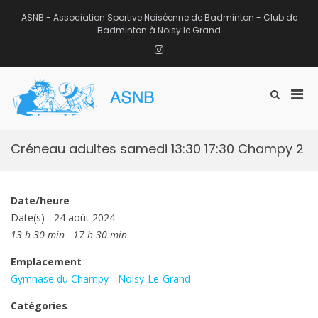
Aller
au
ASNB - Association Sportive Noiséenne de Badminton - Club de
contenu
Badminton à Noisy le Grand
Instagram
Men
Afficher
ASNB
le
Association Sportive Noiséenne de
prin
formulaire
Badminton – Club de Badminton à
pou
de
Noisy le Grand (93)
mobi
recherche
Créneau adultes samedi 13:30 17:30 Champy 2
Date/heure
Date(s) - 24 août 2024
13 h 30 min - 17 h 30 min
Emplacement
Gymnase du Champy - Noisy-Le-Grand
Catégories