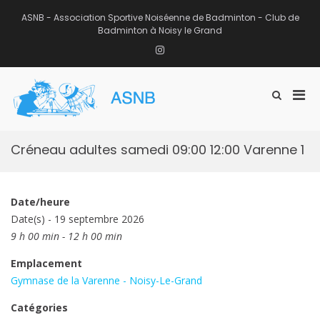
Aller
au
ASNB - Association Sportive Noiséenne de Badminton - Club de
contenu
Badminton à Noisy le Grand
Instagram
Men
Afficher
ASNB
le
Association Sportive Noiséenne de
prin
formulaire
Badminton – Club de Badminton à
pou
de
Noisy le Grand (93)
mobi
recherche
Créneau adultes samedi 09:00 12:00 Varenne 1
Date/heure
Date(s) - 19 septembre 2026
9 h 00 min - 12 h 00 min
Emplacement
Gymnase de la Varenne - Noisy-Le-Grand
Catégories