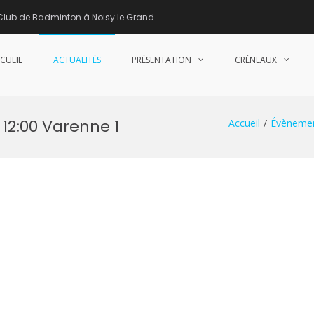
Club de Badminton à Noisy le Grand
CUEIL
ACTUALITÉS
PRÉSENTATION
CRÉNEAUX
nne de Badminton – Club de Badminton à Noisy le Grand (93)
12:00 Varenne 1
Accueil
Évèneme