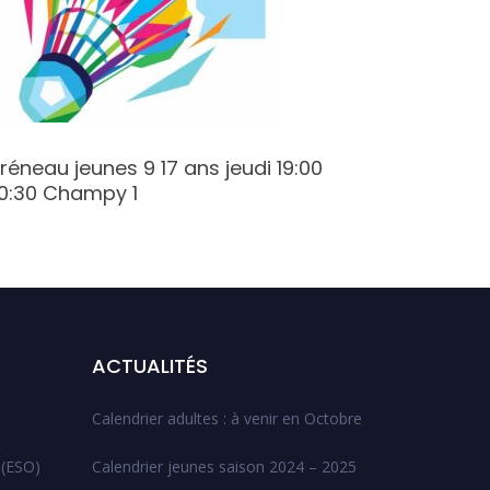
réneau jeunes 9 17 ans jeudi 19:00
Créneau
0:30 Champy 1
Varenne
ACTUALITÉS
Calendrier adultes : à venir en Octobre
 (ESO)
Calendrier jeunes saison 2024 – 2025