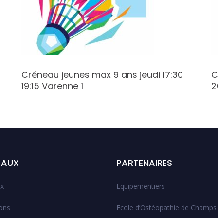
Créneau jeunes max 9 ans jeudi 17:30
C
19:15 Varenne 1
2
EAUX
PARTENAIRES
x
Equipementiers
ions
Ecole d’Ostéopathie de Champs