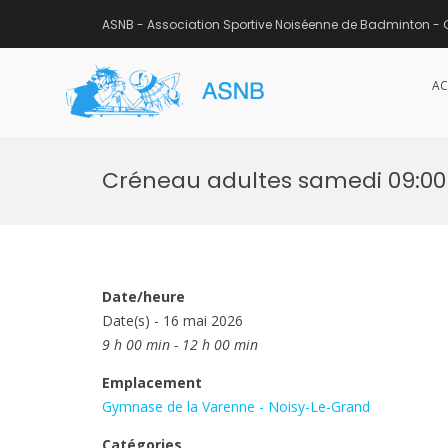
ASNB - Association Sportive Noiséenne de Badminton - 
AC
ASNB
Association Sportive Noisée
Aller
au
Créneau adultes samedi 09:00 
contenu
Date/heure
Date(s) - 16 mai 2026
9 h 00 min - 12 h 00 min
Emplacement
Gymnase de la Varenne - Noisy-Le-Grand
Catégories