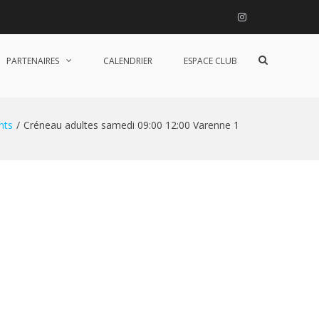
Instagram
Afficher
PARTENAIRES
CALENDRIER
ESPACE CLUB
le
formulaire
de
recherche
nts
Créneau adultes samedi 09:00 12:00 Varenne 1