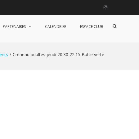
Instagram
Afficher
PARTENAIRES
CALENDRIER
ESPACE CLUB
le
formulaire
de
recherche
ents
Créneau adultes jeudi 20:30 22:15 Butte verte