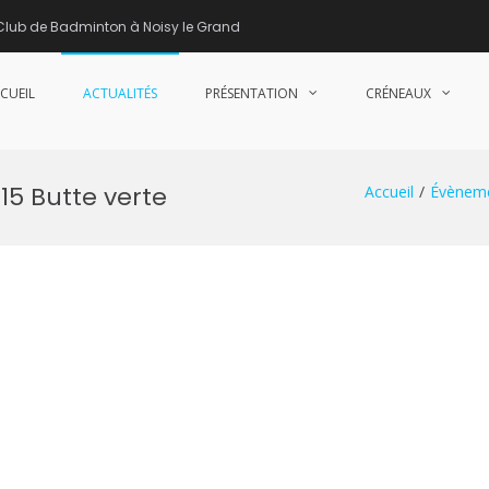
Club de Badminton à Noisy le Grand
CUEIL
ACTUALITÉS
PRÉSENTATION
CRÉNEAUX
nne de Badminton – Club de Badminton à Noisy le Grand (93)
15 Butte verte
Accueil
Évènem