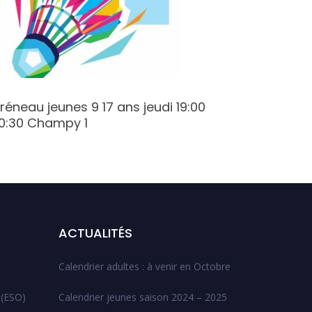
réneau jeunes 9 17 ans jeudi 19:00
Créneau 
0:30 Champy 1
20:30 C
ACTUALITÉS
Calendrier adultes : à venir en Octobre
 (ESO)
Calendrier jeunes saison 2024 – 2025