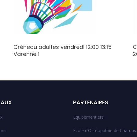
Créneau adultes vendredi 12:00 13:15
C
Varenne 1
2
EAUX
PARTENAIRES
x
Equipementiers
ions
Ecole d’Ostéopathie de Champs