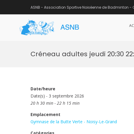
ASNB - Association Sportive Noiséenne de Badminton - 
AC
ASNB
Association Sportive Noisée
Aller
au
Créneau adultes jeudi 20:30 22:
contenu
Date/heure
Date(s) - 3 septembre 2026
20 h 30 min - 22 h 15 min
Emplacement
Gymnase de la Butte Verte - Noisy-Le-Grand
Catégories