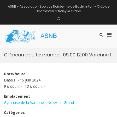
Aller
au
ASNB - Association Sportive Noiséenne de Badminton - Club de
contenu
Badminton à Noisy le Grand
Instagram
Men
Afficher
ASNB
le
Association Sportive Noiséenne de
prin
formulaire
Badminton – Club de Badminton à
pou
de
Noisy le Grand (93)
mobi
recherche
Créneau adultes samedi 09:00 12:00 Varenne 1
Date/heure
Date(s) - 15 juin 2024
9 h 00 min - 12 h 00 min
Emplacement
Gymnase de la Varenne - Noisy-Le-Grand
Catégories