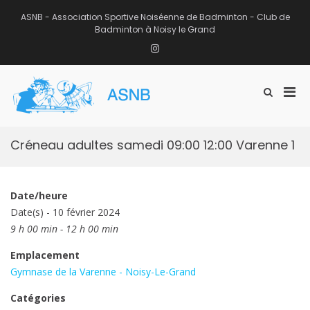
Aller
au
ASNB - Association Sportive Noiséenne de Badminton - Club de
contenu
Badminton à Noisy le Grand
Instagram
Men
Afficher
ASNB
le
Association Sportive Noiséenne de
prin
formulaire
Badminton – Club de Badminton à
pou
de
Noisy le Grand (93)
mobi
recherche
Créneau adultes samedi 09:00 12:00 Varenne 1
Date/heure
Date(s) - 10 février 2024
9 h 00 min - 12 h 00 min
Emplacement
Gymnase de la Varenne - Noisy-Le-Grand
Catégories