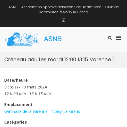
Aller
au
ASNB - Association Sportive Noiséenne de Badminton - Club de
contenu
Badminton à Noisy le Grand
Instagram
Men
Afficher
ASNB
le
Association Sportive Noiséenne de
prin
formulaire
Badminton – Club de Badminton à
pou
de
Noisy le Grand (93)
mobi
recherche
Créneau adultes mardi 12:00 13:15 Varenne 1
Date/heure
Date(s) - 19 mars 2024
12 h 00 min - 13 h 15 min
Emplacement
Gymnase de la Varenne - Noisy-Le-Grand
Catégories