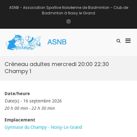
Aller
au
ASNB - Association Sportive Noiséenne de Badminton - Club de
contenu
Badminton à Noisy le Grand
Instagram
Men
Afficher
ASNB
le
Association Sportive Noiséenne de
prin
formulaire
Badminton – Club de Badminton à
pou
de
Noisy le Grand (93)
mobi
recherche
Créneau adultes mercredi 20:00 22:30
Champy 1
Date/heure
Date(s) - 16 septembre 2026
20 h 00 min - 22 h 30 min
Emplacement
Gymnase du Champy - Noisy-Le-Grand