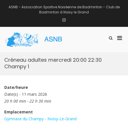
Aller
au
ASNB - Association Sportive Noiséenne de Badminton - Club de
contenu
Badminton à Noisy le Grand
Instagram
Men
Afficher
ASNB
le
Association Sportive Noiséenne de
prin
formulaire
Badminton – Club de Badminton à
pou
de
Noisy le Grand (93)
mobi
recherche
Créneau adultes mercredi 20:00 22:30
Champy 1
Date/heure
Date(s) - 11 mars 2026
20 h 00 min - 22 h 30 min
Emplacement
Gymnase du Champy - Noisy-Le-Grand