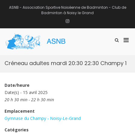
Aller
au
ASNB - Association Sportive Noiséenne de Badminton - Club de
contenu
Badminton à Noisy le Grand
Instagram
Men
Afficher
ASNB
le
Association Sportive Noiséenne de
prin
formulaire
Badminton – Club de Badminton à
pou
de
Noisy le Grand (93)
mobi
recherche
Créneau adultes mardi 20:30 22:30 Champy 1
Date/heure
Date(s) - 15 avril 2025
20 h 30 min - 22 h 30 min
Emplacement
Gymnase du Champy - Noisy-Le-Grand
Catégories