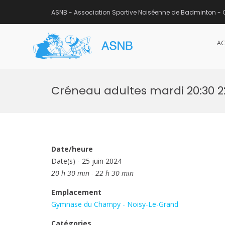
ASNB - Association Sportive Noiséenne de Badminton - 
AC
ASNB
Association Sportive Noisée
Aller
au
Créneau adultes mardi 20:30 
contenu
Date/heure
Date(s) - 25 juin 2024
20 h 30 min - 22 h 30 min
Emplacement
Gymnase du Champy - Noisy-Le-Grand
Catégories