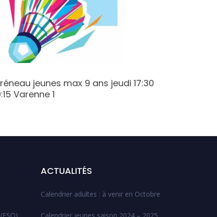
réneau jeunes max 9 ans jeudi 17:30
Créneau
9:15 Varenne 1
19:15 Va
ACTUALITÉS
Calendrier adultes : à venir en Octobre
 (ESO)
Calendrier jeunes saison 2024 – 2025