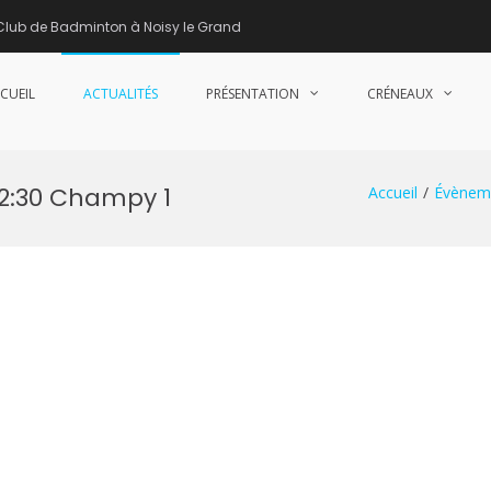
Club de Badminton à Noisy le Grand
CUEIL
ACTUALITÉS
PRÉSENTATION
CRÉNEAUX
nne de Badminton – Club de Badminton à Noisy le Grand (93)
22:30 Champy 1
Accueil
Évènem