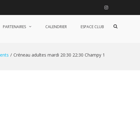
Instagram
Afficher
PARTENAIRES
CALENDRIER
ESPACE CLUB
le
formulaire
de
recherche
ents
Créneau adultes mardi 20:30 22:30 Champy 1