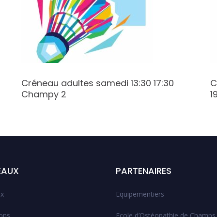
Créneau adultes samedi 13:30 17:30
C
Champy 2
1
EAUX
PARTENAIRES
x
Equipementiers
ions
Ecole d’Ostéopathie de Champs