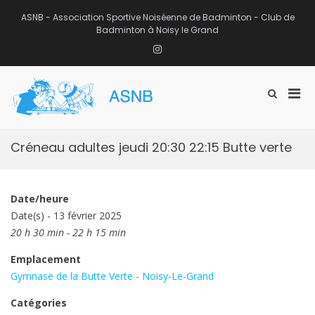
Aller
au
ASNB - Association Sportive Noiséenne de Badminton - Club de
contenu
Badminton à Noisy le Grand
Instagram
Men
Afficher
ASNB
le
Association Sportive Noiséenne de
prin
formulaire
Badminton – Club de Badminton à
pou
de
Noisy le Grand (93)
mobi
recherche
Créneau adultes jeudi 20:30 22:15 Butte verte
Date/heure
Date(s) - 13 février 2025
20 h 30 min - 22 h 15 min
Emplacement
Gymnase de la Butte Verte - Noisy-Le-Grand
Catégories