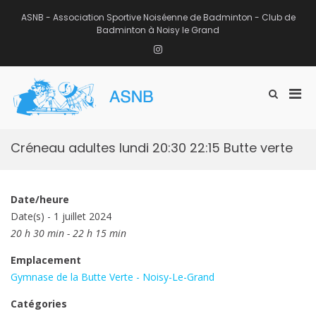
Aller
au
ASNB - Association Sportive Noiséenne de Badminton - Club de
contenu
Badminton à Noisy le Grand
Instagram
Men
Afficher
ASNB
le
Association Sportive Noiséenne de
prin
formulaire
Badminton – Club de Badminton à
pou
de
Noisy le Grand (93)
mobi
recherche
Créneau adultes lundi 20:30 22:15 Butte verte
Date/heure
Date(s) - 1 juillet 2024
20 h 30 min - 22 h 15 min
Emplacement
Gymnase de la Butte Verte - Noisy-Le-Grand
Catégories