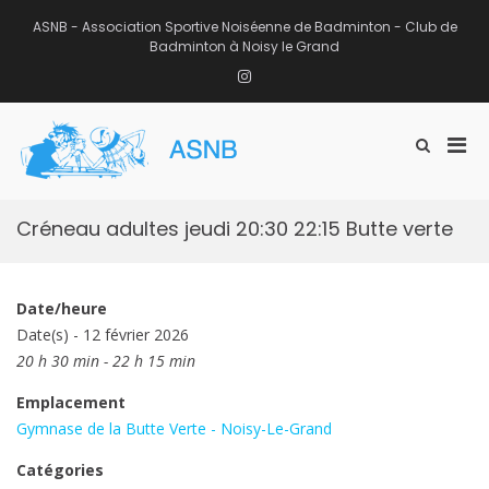
Aller
au
ASNB - Association Sportive Noiséenne de Badminton - Club de
contenu
Badminton à Noisy le Grand
Instagram
Men
Afficher
ASNB
le
Association Sportive Noiséenne de
prin
formulaire
Badminton – Club de Badminton à
pou
de
Noisy le Grand (93)
mobi
recherche
Créneau adultes jeudi 20:30 22:15 Butte verte
Date/heure
Date(s) - 12 février 2026
20 h 30 min - 22 h 15 min
Emplacement
Gymnase de la Butte Verte - Noisy-Le-Grand
Catégories