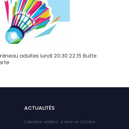
réneau adultes lundi 20:30 22:15 Butte
Créneau
erte
Champy
ACTUALITÉS
Calendrier adultes : à venir en Octobre