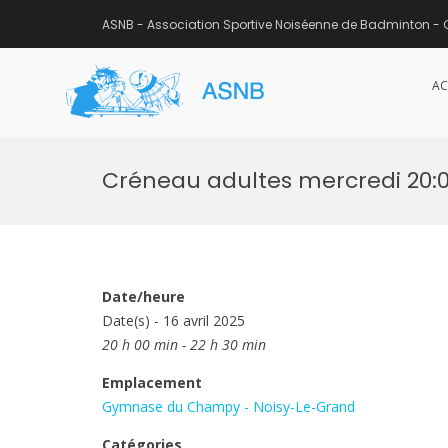
ASNB - Association Sportive Noiséenne de Badminton - 
AC
ASNB
Association Sportive Noisée
Aller
au
Créneau adultes mercredi 20:
contenu
Date/heure
Date(s) - 16 avril 2025
20 h 00 min - 22 h 30 min
Emplacement
Gymnase du Champy - Noisy-Le-Grand
Catégories