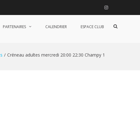
Instagram
Afficher
PARTENAIRES
CALENDRIER
ESPACE CLUB
le
formulaire
de
recherche
s
Créneau adultes mercredi 20:00 22:30 Champy 1