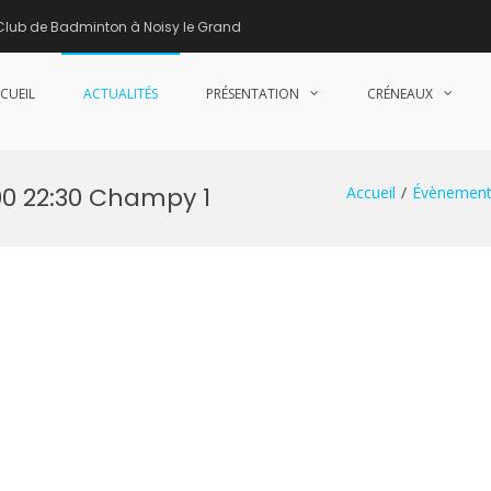
Club de Badminton à Noisy le Grand
CUEIL
ACTUALITÉS
PRÉSENTATION
CRÉNEAUX
nne de Badminton – Club de Badminton à Noisy le Grand (93)
00 22:30 Champy 1
Accueil
Évènement