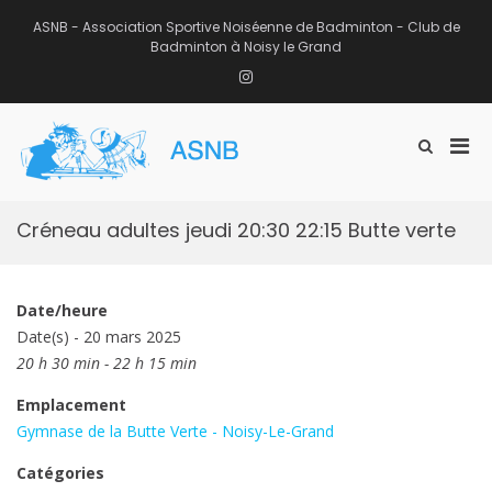
Aller
au
ASNB - Association Sportive Noiséenne de Badminton - Club de
contenu
Badminton à Noisy le Grand
Instagram
Men
Afficher
ASNB
le
Association Sportive Noiséenne de
prin
formulaire
Badminton – Club de Badminton à
pou
de
Noisy le Grand (93)
mobi
recherche
Créneau adultes jeudi 20:30 22:15 Butte verte
Date/heure
Date(s) - 20 mars 2025
20 h 30 min - 22 h 15 min
Emplacement
Gymnase de la Butte Verte - Noisy-Le-Grand
Catégories