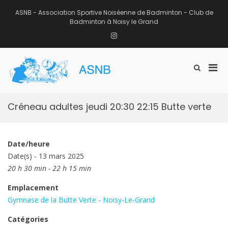
Aller
au
ASNB - Association Sportive Noiséenne de Badminton - Club de
contenu
Badminton à Noisy le Grand
Instagram
Men
Afficher
ASNB
le
Association Sportive Noiséenne de
prin
formulaire
Badminton – Club de Badminton à
pou
de
Noisy le Grand (93)
mobi
recherche
Créneau adultes jeudi 20:30 22:15 Butte verte
Date/heure
Date(s) - 13 mars 2025
20 h 30 min - 22 h 15 min
Emplacement
Gymnase de la Butte Verte - Noisy-Le-Grand
Catégories