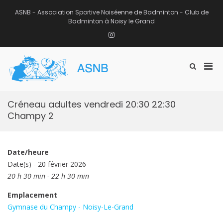
Aller
au
ASNB - Association Sportive Noiséenne de Badminton - Club de
contenu
Badminton à Noisy le Grand
Instagram
Men
Afficher
ASNB
le
Association Sportive Noiséenne de
prin
formulaire
Badminton – Club de Badminton à
pou
de
Noisy le Grand (93)
mobi
recherche
Créneau adultes vendredi 20:30 22:30
Champy 2
Date/heure
Date(s) - 20 février 2026
20 h 30 min - 22 h 30 min
Emplacement
Gymnase du Champy - Noisy-Le-Grand