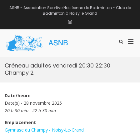
Aller
au
ASNB - Association Sportive Noiséenne de Badminton - Club de
contenu
Badminton à Noisy le Grand
Instagram
Men
Afficher
ASNB
le
Association Sportive Noiséenne de
prin
formulaire
Badminton – Club de Badminton à
pou
de
Noisy le Grand (93)
mobi
recherche
Créneau adultes vendredi 20:30 22:30
Champy 2
Date/heure
Date(s) - 28 novembre 2025
20 h 30 min - 22 h 30 min
Emplacement
Gymnase du Champy - Noisy-Le-Grand