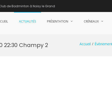
Club de Badminton à Noisy le Grand
CUEIL
ACTUALITÉS
PRÉSENTATION
CRÉNEAUX
nne de Badminton – Club de Badminton à Noisy le Grand (93)
30 22:30 Champy 2
Accueil
Évènemen