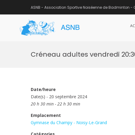
ASNB - Association Sportive Noiséenne de Badminton - 
AC
ASNB
Association Sportive Noisée
Aller
au
Créneau adultes vendredi 20:
contenu
Date/heure
Date(s) - 20 septembre 2024
20 h 30 min - 22 h 30 min
Emplacement
Gymnase du Champy - Noisy-Le-Grand
Catégories