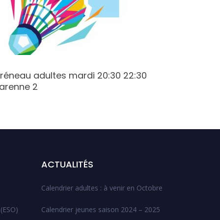
réneau adultes mardi 20:30 22:30
Créneau 
arenne 2
20:30 C
ACTUALITÉS
Calendrier adultes : à venir en Octobre
 (ESO)
Calendrier jeunes saison 2024 – 2025