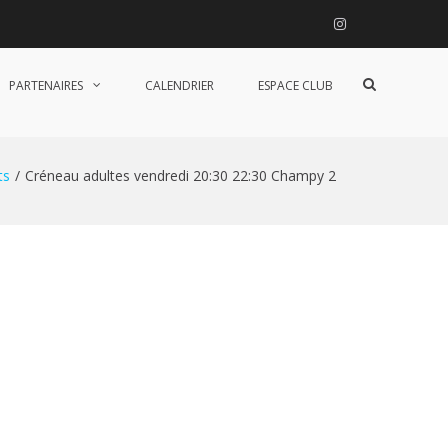
Instagram
Afficher
PARTENAIRES
CALENDRIER
ESPACE CLUB
le
formulaire
de
recherche
ts
Créneau adultes vendredi 20:30 22:30 Champy 2