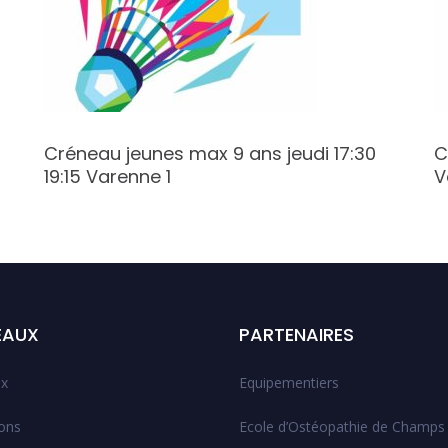
Créneau jeunes max 9 ans jeudi 17:30
C
19:15 Varenne 1
V
EAUX
PARTENAIRES
x
Equipementiers
ions
Ecole d’Ostéopathie de Champs