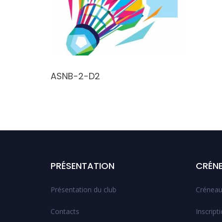
:00
ASNB-2-D2
PRÉSENTATION
CRÉN
Présentation du club
Créneau
Contacts
Inscript