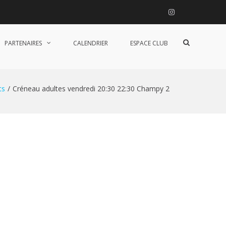
Instagram
Afficher
PARTENAIRES
CALENDRIER
ESPACE CLUB
le
formulaire
de
recherche
ts
Créneau adultes vendredi 20:30 22:30 Champy 2