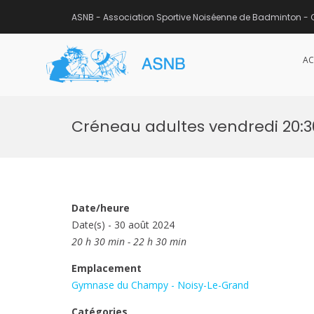
ASNB - Association Sportive Noiséenne de Badminton - 
AC
ASNB
Association Sportive Noisée
Aller
au
Créneau adultes vendredi 20:
contenu
Date/heure
Date(s) - 30 août 2024
20 h 30 min - 22 h 30 min
Emplacement
Gymnase du Champy - Noisy-Le-Grand
Catégories