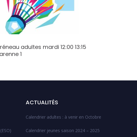
réneau adultes mardi 12:00 13:15
Créneau 
arenne 1
verte
ACTUALITÉS
Calendrier adultes : à venir en Octobre
 (ESO)
Calendrier jeunes saison 2024 – 2025