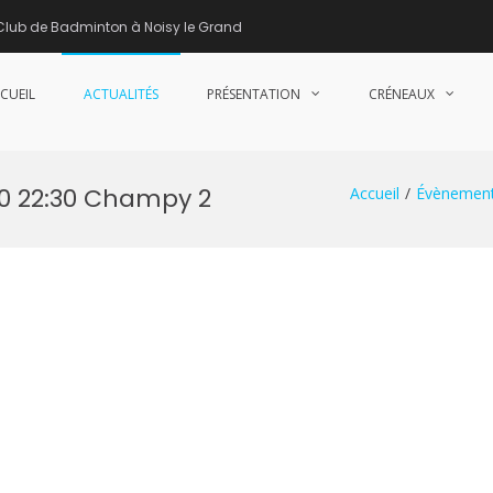
Club de Badminton à Noisy le Grand
CUEIL
ACTUALITÉS
PRÉSENTATION
CRÉNEAUX
nne de Badminton – Club de Badminton à Noisy le Grand (93)
30 22:30 Champy 2
Accueil
Évènemen