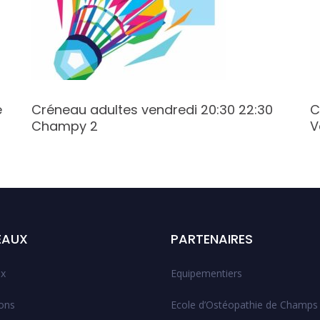
e
Créneau adultes vendredi 20:30 22:30
C
Champy 2
V
EAUX
PARTENAIRES
x
Equipementiers
ions
Ecole d’Ostéopathie de Champs