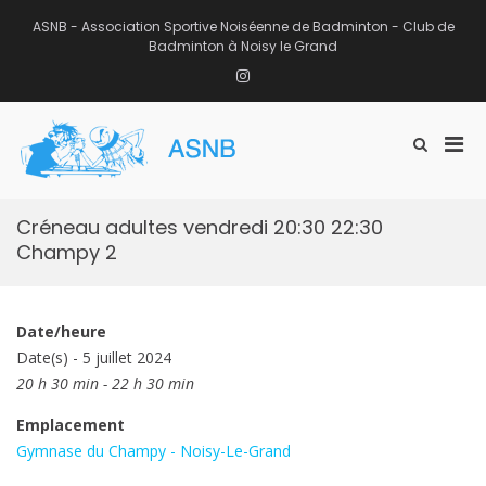
Aller
au
ASNB - Association Sportive Noiséenne de Badminton - Club de
contenu
Badminton à Noisy le Grand
Instagram
Men
Afficher
ASNB
le
Association Sportive Noiséenne de
prin
formulaire
Badminton – Club de Badminton à
pou
de
Noisy le Grand (93)
mobi
recherche
Créneau adultes vendredi 20:30 22:30
Champy 2
Date/heure
Date(s) - 5 juillet 2024
20 h 30 min - 22 h 30 min
Emplacement
Gymnase du Champy - Noisy-Le-Grand