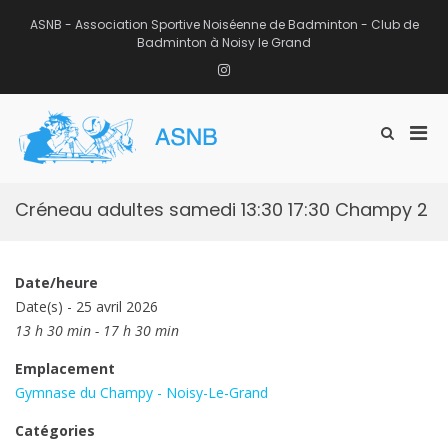
Aller
au
ASNB - Association Sportive Noiséenne de Badminton - Club de
contenu
Badminton à Noisy le Grand
Instagram
Men
Afficher
ASNB
le
Association Sportive Noiséenne de
prin
formulaire
Badminton – Club de Badminton à
pou
de
Noisy le Grand (93)
mobi
recherche
Créneau adultes samedi 13:30 17:30 Champy 2
Date/heure
Date(s) - 25 avril 2026
13 h 30 min - 17 h 30 min
Emplacement
Gymnase du Champy - Noisy-Le-Grand
Catégories