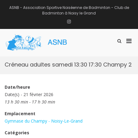
Aller
au
ASNB - Association Sportive Noiséenne de Badminton - Club de
contenu
Badminton à Noisy le Grand
Instagram
Men
Afficher
ASNB
le
Association Sportive Noiséenne de
prin
formulaire
Badminton – Club de Badminton à
pou
de
Noisy le Grand (93)
mobi
recherche
Créneau adultes samedi 13:30 17:30 Champy 2
Date/heure
Date(s) - 21 février 2026
13 h 30 min - 17 h 30 min
Emplacement
Gymnase du Champy - Noisy-Le-Grand
Catégories