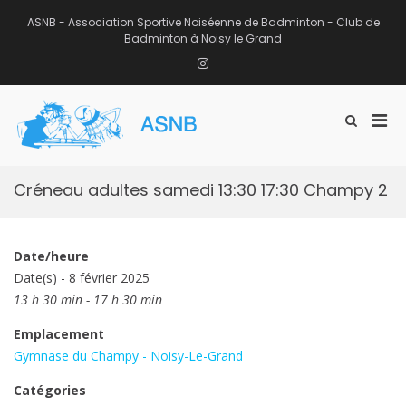
Aller
au
ASNB - Association Sportive Noiséenne de Badminton - Club de
contenu
Badminton à Noisy le Grand
Instagram
Men
Afficher
ASNB
le
Association Sportive Noiséenne de
prin
formulaire
Badminton – Club de Badminton à
pou
de
Noisy le Grand (93)
mobi
recherche
Créneau adultes samedi 13:30 17:30 Champy 2
Date/heure
Date(s) - 8 février 2025
13 h 30 min - 17 h 30 min
Emplacement
Gymnase du Champy - Noisy-Le-Grand
Catégories