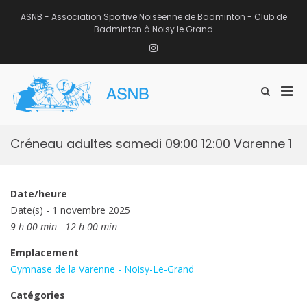
Aller
au
ASNB - Association Sportive Noiséenne de Badminton - Club de
contenu
Badminton à Noisy le Grand
Instagram
Men
Afficher
ASNB
le
Association Sportive Noiséenne de
prin
formulaire
Badminton – Club de Badminton à
pou
de
Noisy le Grand (93)
mobi
recherche
Créneau adultes samedi 09:00 12:00 Varenne 1
Date/heure
Date(s) - 1 novembre 2025
9 h 00 min - 12 h 00 min
Emplacement
Gymnase de la Varenne - Noisy-Le-Grand
Catégories