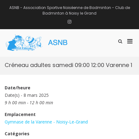
Aller
au
ASNB - Association Sportive Noiséenne de Badminton - Club de
contenu
Badminton à Noisy le Grand
Instagram
Men
Afficher
ASNB
le
Association Sportive Noiséenne de
prin
formulaire
Badminton – Club de Badminton à
pou
de
Noisy le Grand (93)
mobi
recherche
Créneau adultes samedi 09:00 12:00 Varenne 1
Date/heure
Date(s) - 8 mars 2025
9 h 00 min - 12 h 00 min
Emplacement
Gymnase de la Varenne - Noisy-Le-Grand
Catégories