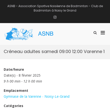
Aller
au
ASNB - Association Sportive Noiséenne de Badminton - Club de
contenu
Badminton à Noisy le Grand
Instagram
Men
Afficher
ASNB
le
Association Sportive Noiséenne de
prin
formulaire
Badminton – Club de Badminton à
pou
de
Noisy le Grand (93)
mobi
recherche
Créneau adultes samedi 09:00 12:00 Varenne 1
Date/heure
Date(s) - 8 février 2025
9 h 00 min - 12 h 00 min
Emplacement
Gymnase de la Varenne - Noisy-Le-Grand
Catégories