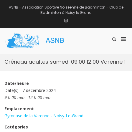
Aller
au
ASNB - Association Sportive Noiséenne de Badminton - Club de
contenu
Badminton à Noisy le Grand
Instagram
Men
Afficher
ASNB
le
Association Sportive Noiséenne de
prin
formulaire
Badminton – Club de Badminton à
pou
de
Noisy le Grand (93)
mobi
recherche
Créneau adultes samedi 09:00 12:00 Varenne 1
Date/heure
Date(s) - 7 décembre 2024
9 h 00 min - 12 h 00 min
Emplacement
Gymnase de la Varenne - Noisy-Le-Grand
Catégories