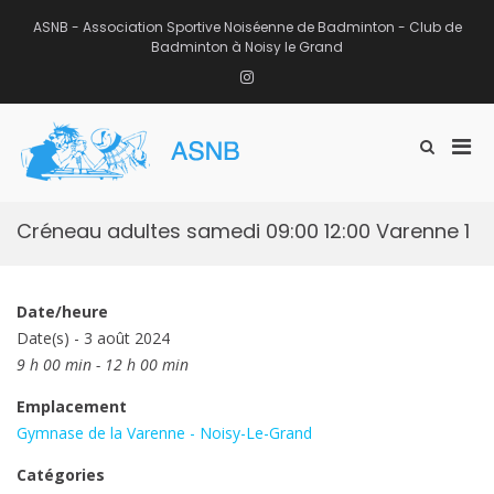
Aller
au
ASNB - Association Sportive Noiséenne de Badminton - Club de
contenu
Badminton à Noisy le Grand
Instagram
Men
Afficher
ASNB
le
Association Sportive Noiséenne de
prin
formulaire
Badminton – Club de Badminton à
pou
de
Noisy le Grand (93)
mobi
recherche
Créneau adultes samedi 09:00 12:00 Varenne 1
Date/heure
Date(s) - 3 août 2024
9 h 00 min - 12 h 00 min
Emplacement
Gymnase de la Varenne - Noisy-Le-Grand
Catégories