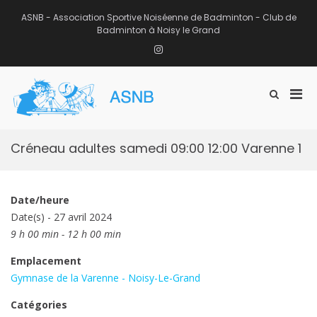
Aller
au
ASNB - Association Sportive Noiséenne de Badminton - Club de
contenu
Badminton à Noisy le Grand
Instagram
Men
Afficher
ASNB
le
Association Sportive Noiséenne de
prin
formulaire
Badminton – Club de Badminton à
pou
de
Noisy le Grand (93)
mobi
recherche
Créneau adultes samedi 09:00 12:00 Varenne 1
Date/heure
Date(s) - 27 avril 2024
9 h 00 min - 12 h 00 min
Emplacement
Gymnase de la Varenne - Noisy-Le-Grand
Catégories