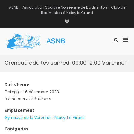
Aller
au
ASNB - Association Sportive Noiséenne de Badminton - Club de
contenu
Badminton à Noisy le Grand
Instagram
Men
Afficher
ASNB
le
Association Sportive Noiséenne de
prin
formulaire
Badminton – Club de Badminton à
pou
de
Noisy le Grand (93)
mobi
recherche
Créneau adultes samedi 09:00 12:00 Varenne 1
Date/heure
Date(s) - 16 décembre 2023
9 h 00 min - 12 h 00 min
Emplacement
Gymnase de la Varenne - Noisy-Le-Grand
Catégories