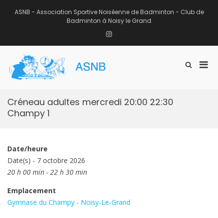
Aller
au
ASNB - Association Sportive Noiséenne de Badminton - Club de
contenu
Badminton à Noisy le Grand
Instagram
Men
Afficher
ASNB
le
Association Sportive Noiséenne de
prin
formulaire
Badminton – Club de Badminton à
pou
de
Noisy le Grand (93)
mobi
recherche
Créneau adultes mercredi 20:00 22:30
Champy 1
Date/heure
Date(s) - 7 octobre 2026
20 h 00 min - 22 h 30 min
Emplacement
Gymnase du Champy - Noisy-Le-Grand