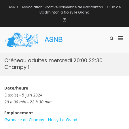
Aller
au
ASNB - Association Sportive Noiséenne de Badminton - Club de
contenu
Badminton à Noisy le Grand
Instagram
Men
Afficher
ASNB
le
Association Sportive Noiséenne de
prin
formulaire
Badminton – Club de Badminton à
pou
de
Noisy le Grand (93)
mobi
recherche
Créneau adultes mercredi 20:00 22:30
Champy 1
Date/heure
Date(s) - 5 juin 2024
20 h 00 min - 22 h 30 min
Emplacement
Gymnase du Champy - Noisy-Le-Grand