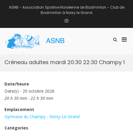
Aller
au
ASNB - Association Sportive Noiséenne de Badminton - Club de
contenu
Badminton à Noisy le Grand
Instagram
Men
Afficher
ASNB
le
Association Sportive Noiséenne de
prin
formulaire
Badminton – Club de Badminton à
pou
de
Noisy le Grand (93)
mobi
recherche
Créneau adultes mardi 20:30 22:30 Champy 1
Date/heure
Date(s) - 20 octobre 2026
20 h 30 min - 22 h 30 min
Emplacement
Gymnase du Champy - Noisy-Le-Grand
Catégories