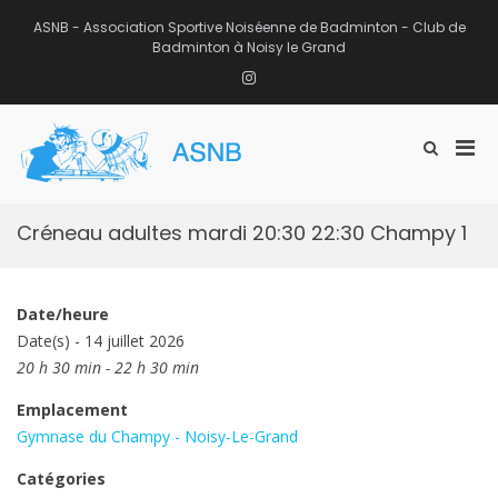
Aller
au
ASNB - Association Sportive Noiséenne de Badminton - Club de
contenu
Badminton à Noisy le Grand
Instagram
Men
Afficher
ASNB
le
Association Sportive Noiséenne de
prin
formulaire
Badminton – Club de Badminton à
pou
de
Noisy le Grand (93)
mobi
recherche
Créneau adultes mardi 20:30 22:30 Champy 1
Date/heure
Date(s) - 14 juillet 2026
20 h 30 min - 22 h 30 min
Emplacement
Gymnase du Champy - Noisy-Le-Grand
Catégories