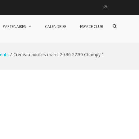
Instagram
Afficher
PARTENAIRES
CALENDRIER
ESPACE CLUB
le
formulaire
de
recherche
ents
Créneau adultes mardi 20:30 22:30 Champy 1