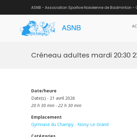
ASNB - Association Sportive Noiséenne de Badminton - 
AC
ASNB
Association Sportive Noisée
Aller
au
Créneau adultes mardi 20:30 
contenu
Date/heure
Date(s) - 21 avril 2026
20 h 30 min - 22 h 30 min
Emplacement
Gymnase du Champy - Noisy-Le-Grand
Catégories