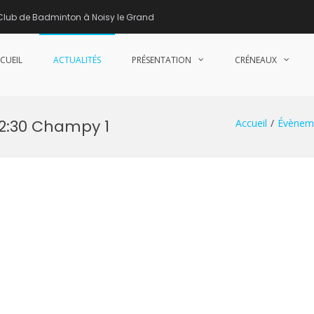
Club de Badminton à Noisy le Grand
CUEIL
ACTUALITÉS
PRÉSENTATION
CRÉNEAUX
nne de Badminton – Club de Badminton à Noisy le Grand (93)
22:30 Champy 1
Accueil
Évènem