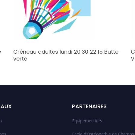
e
Créneau adultes lundi 20:30 22:15 Butte
C
verte
V
EAUX
PARTENAIRES
x
Equipementiers
ions
Ecole d’Ostéopathie de Champs