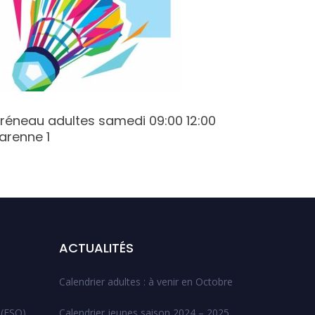
réneau adultes samedi 09:00 12:00
Créneau
arenne 1
Champy
ACTUALITÉS
Calendrier adultes : à venir en Octobre
 (ESO)
Calendrier jeunes saison 2024 – 2025