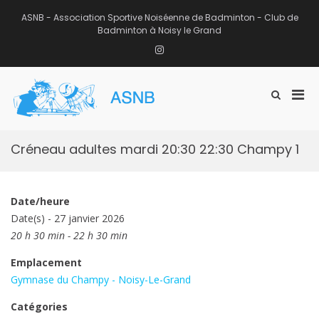
Aller
au
ASNB - Association Sportive Noiséenne de Badminton - Club de
contenu
Badminton à Noisy le Grand
Instagram
Men
Afficher
ASNB
le
Association Sportive Noiséenne de
prin
formulaire
Badminton – Club de Badminton à
pou
de
Noisy le Grand (93)
mobi
recherche
Créneau adultes mardi 20:30 22:30 Champy 1
Date/heure
Date(s) - 27 janvier 2026
20 h 30 min - 22 h 30 min
Emplacement
Gymnase du Champy - Noisy-Le-Grand
Catégories