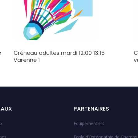
e
Créneau adultes mardi 12:00 13:15
C
Varenne 1
v
EAUX
PARTENAIRES
x
Equipementiers
ions
Ecole d’Ostéopathie de Champs