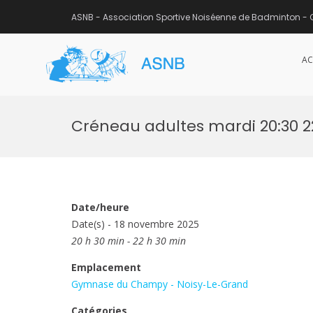
ASNB - Association Sportive Noiséenne de Badminton - 
AC
ASNB
Association Sportive Noisée
Aller
au
Créneau adultes mardi 20:30 
contenu
Date/heure
Date(s) - 18 novembre 2025
20 h 30 min - 22 h 30 min
Emplacement
Gymnase du Champy - Noisy-Le-Grand
Catégories