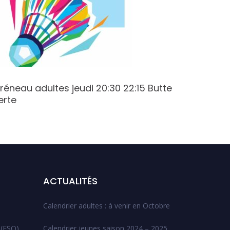
réneau adultes jeudi 20:30 22:15 Butte
Créneau 
erte
20:30 C
ACTUALITÉS
Calendrier adultes : à venir en Octobre
 (ESO)
Calendrier jeunes saison 2024 – 2025