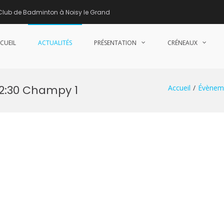
Club de Badminton à Noisy le Grand
CUEIL
ACTUALITÉS
PRÉSENTATION
CRÉNEAUX
nne de Badminton – Club de Badminton à Noisy le Grand (93)
22:30 Champy 1
Accueil
Évènem