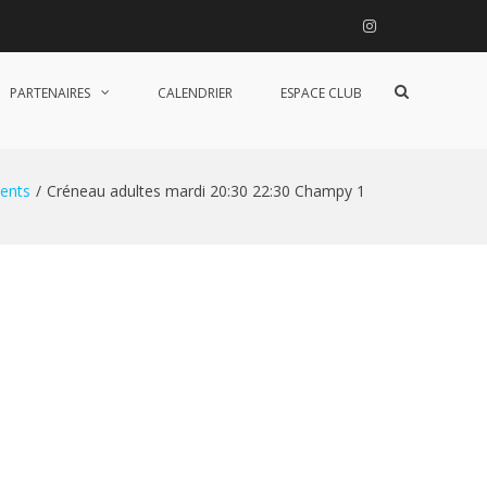
Instagram
Afficher
PARTENAIRES
CALENDRIER
ESPACE CLUB
le
formulaire
de
recherche
ents
Créneau adultes mardi 20:30 22:30 Champy 1