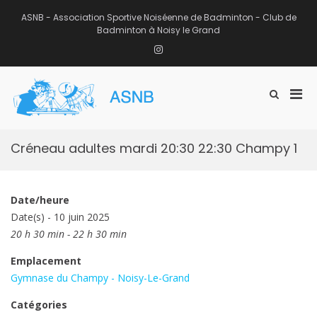
Aller
au
ASNB - Association Sportive Noiséenne de Badminton - Club de
contenu
Badminton à Noisy le Grand
Instagram
Men
Afficher
ASNB
le
Association Sportive Noiséenne de
prin
formulaire
Badminton – Club de Badminton à
pou
de
Noisy le Grand (93)
mobi
recherche
Créneau adultes mardi 20:30 22:30 Champy 1
Date/heure
Date(s) - 10 juin 2025
20 h 30 min - 22 h 30 min
Emplacement
Gymnase du Champy - Noisy-Le-Grand
Catégories