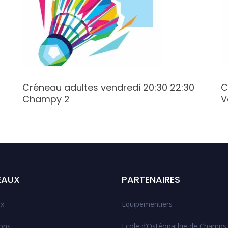
Créneau adultes vendredi 20:30 22:30
C
Champy 2
V
EAUX
PARTENAIRES
x
Equipementiers
ions
Ecole d’Ostéopathie de Champs