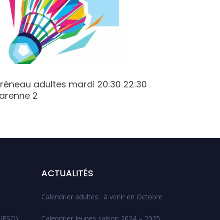
réneau adultes mardi 20:30 22:30
Créneau
arenne 2
Champy
ACTUALITÉS
Calendrier adultes : à venir en Octobre
 (ESO)
Calendrier jeunes saison 2024 – 2025