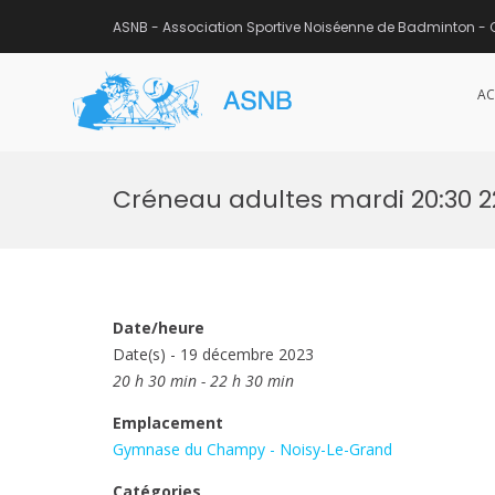
ASNB - Association Sportive Noiséenne de Badminton - 
AC
ASNB
Association Sportive Noisée
Aller
au
Créneau adultes mardi 20:30 
contenu
Date/heure
Date(s) - 19 décembre 2023
20 h 30 min - 22 h 30 min
Emplacement
Gymnase du Champy - Noisy-Le-Grand
Catégories