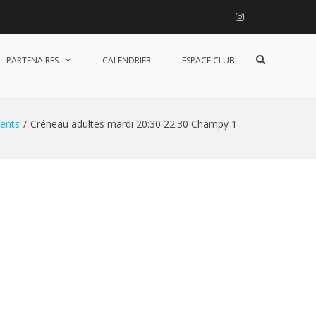
Instagram
Afficher
PARTENAIRES
CALENDRIER
ESPACE CLUB
le
formulaire
de
recherche
ents
Créneau adultes mardi 20:30 22:30 Champy 1