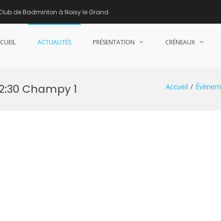
Club de Badminton à Noisy le Grand
CUEIL
ACTUALITÉS
PRÉSENTATION
CRÉNEAUX
nne de Badminton – Club de Badminton à Noisy le Grand (93)
22:30 Champy 1
Accueil
Évènem