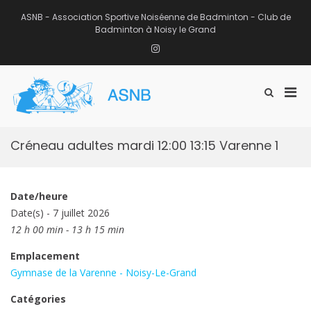
Aller
au
ASNB - Association Sportive Noiséenne de Badminton - Club de
contenu
Badminton à Noisy le Grand
Instagram
Men
Afficher
ASNB
le
Association Sportive Noiséenne de
prin
formulaire
Badminton – Club de Badminton à
pou
de
Noisy le Grand (93)
mobi
recherche
Créneau adultes mardi 12:00 13:15 Varenne 1
Date/heure
Date(s) - 7 juillet 2026
12 h 00 min - 13 h 15 min
Emplacement
Gymnase de la Varenne - Noisy-Le-Grand
Catégories