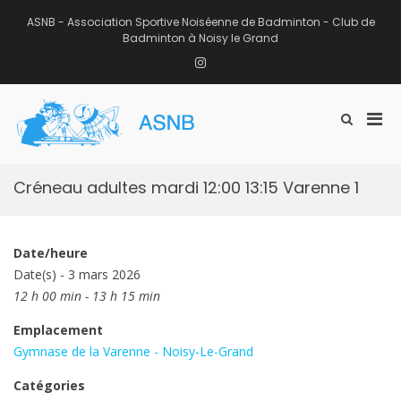
Aller
au
ASNB - Association Sportive Noiséenne de Badminton - Club de
contenu
Badminton à Noisy le Grand
Instagram
Men
Afficher
ASNB
le
Association Sportive Noiséenne de
prin
formulaire
Badminton – Club de Badminton à
pou
de
Noisy le Grand (93)
mobi
recherche
Créneau adultes mardi 12:00 13:15 Varenne 1
Date/heure
Date(s) - 3 mars 2026
12 h 00 min - 13 h 15 min
Emplacement
Gymnase de la Varenne - Noisy-Le-Grand
Catégories