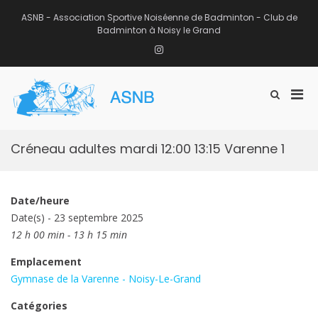
Aller
au
ASNB - Association Sportive Noiséenne de Badminton - Club de
contenu
Badminton à Noisy le Grand
Instagram
Men
Afficher
ASNB
le
Association Sportive Noiséenne de
prin
formulaire
Badminton – Club de Badminton à
pou
de
Noisy le Grand (93)
mobi
recherche
Créneau adultes mardi 12:00 13:15 Varenne 1
Date/heure
Date(s) - 23 septembre 2025
12 h 00 min - 13 h 15 min
Emplacement
Gymnase de la Varenne - Noisy-Le-Grand
Catégories