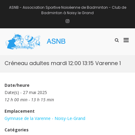
Aller
au
ASNB - Association Sportive Noiséenne de Badminton - Club de
contenu
Badminton à Noisy le Grand
Instagram
Men
Afficher
ASNB
le
Association Sportive Noiséenne de
prin
formulaire
Badminton – Club de Badminton à
pou
de
Noisy le Grand (93)
mobi
recherche
Créneau adultes mardi 12:00 13:15 Varenne 1
Date/heure
Date(s) - 27 mai 2025
12 h 00 min - 13 h 15 min
Emplacement
Gymnase de la Varenne - Noisy-Le-Grand
Catégories