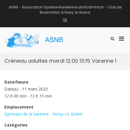
Aller
au
ASNB - Association Sportive Noiséenne de Badminton - Club de
contenu
Badminton à Noisy le Grand
Instagram
Men
Afficher
ASNB
le
Association Sportive Noiséenne de
prin
formulaire
Badminton – Club de Badminton à
pou
de
Noisy le Grand (93)
mobi
recherche
Créneau adultes mardi 12:00 13:15 Varenne 1
Date/heure
Date(s) - 11 mars 2025
12 h 00 min - 13 h 15 min
Emplacement
Gymnase de la Varenne - Noisy-Le-Grand
Catégories