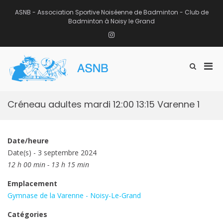
Aller
au
ASNB - Association Sportive Noiséenne de Badminton - Club de
contenu
Badminton à Noisy le Grand
Instagram
Men
Afficher
ASNB
le
Association Sportive Noiséenne de
prin
formulaire
Badminton – Club de Badminton à
pou
de
Noisy le Grand (93)
mobi
recherche
Créneau adultes mardi 12:00 13:15 Varenne 1
Date/heure
Date(s) - 3 septembre 2024
12 h 00 min - 13 h 15 min
Emplacement
Gymnase de la Varenne - Noisy-Le-Grand
Catégories