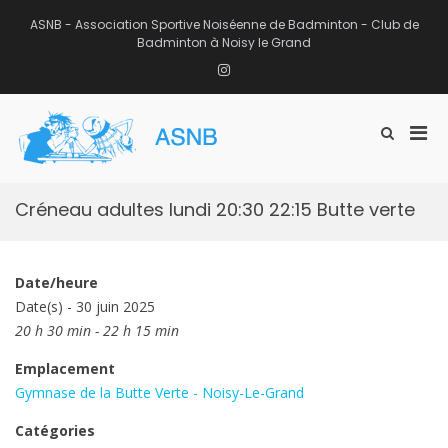
Aller
au
ASNB - Association Sportive Noiséenne de Badminton - Club de
contenu
Badminton à Noisy le Grand
Instagram
Men
Afficher
ASNB
le
Association Sportive Noiséenne de
prin
formulaire
Badminton – Club de Badminton à
pou
de
Noisy le Grand (93)
mobi
recherche
Créneau adultes lundi 20:30 22:15 Butte verte
Date/heure
Date(s) - 30 juin 2025
20 h 30 min - 22 h 15 min
Emplacement
Gymnase de la Butte Verte - Noisy-Le-Grand
Catégories